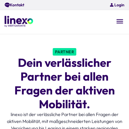
Skip
Kontakt
Login
to
main
content
O
na
PARTNER
Dein verlässlicher
Partner bei allen
Fragen der aktiven
Mobilität.
linexo ist der verlässliche Partner bei allen Fragen der
aktiven Mobilität, mit maßgeschneiderten Leistungen von
Versicherung bis Leasing in einem starken regionalen